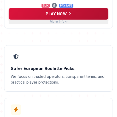
BLIK
PAYSAFE
PLAY NOW
More Info
WHY WE LIKE IT
RTP: 96%
Min Deposit: 10 zł
Payout speed: 1-24 hours
Casino Games: 5000+
GOOD TO KNOW
Safer European Roulette Picks
Design may not appeal to all
We focus on trusted operators, transparent terms, and
practical player protections.