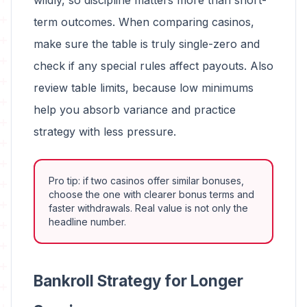
wildly, so discipline matters more than short-
term outcomes. When comparing casinos,
make sure the table is truly single-zero and
check if any special rules affect payouts. Also
review table limits, because low minimums
help you absorb variance and practice
strategy with less pressure.
Pro tip: if two casinos offer similar bonuses,
choose the one with clearer bonus terms and
faster withdrawals. Real value is not only the
headline number.
Bankroll Strategy for Longer