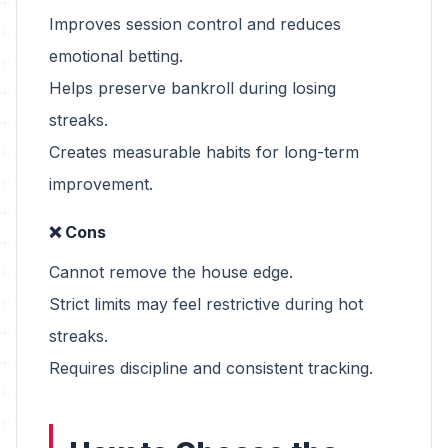
Improves session control and reduces
emotional betting.
Helps preserve bankroll during losing
streaks.
Creates measurable habits for long-term
improvement.
❌ Cons
Cannot remove the house edge.
Strict limits may feel restrictive during hot
streaks.
Requires discipline and consistent tracking.