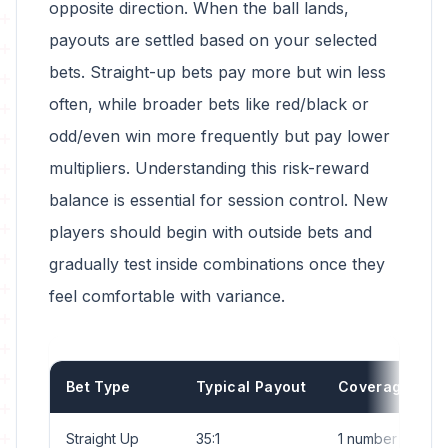
opposite direction. When the ball lands,
payouts are settled based on your selected
bets. Straight-up bets pay more but win less
often, while broader bets like red/black or
odd/even win more frequently but pay lower
multipliers. Understanding this risk-reward
balance is essential for session control. New
players should begin with outside bets and
gradually test inside combinations once they
feel comfortable with variance.
Bet Type
Typical Payout
Coverage
Straight Up
35:1
1 number