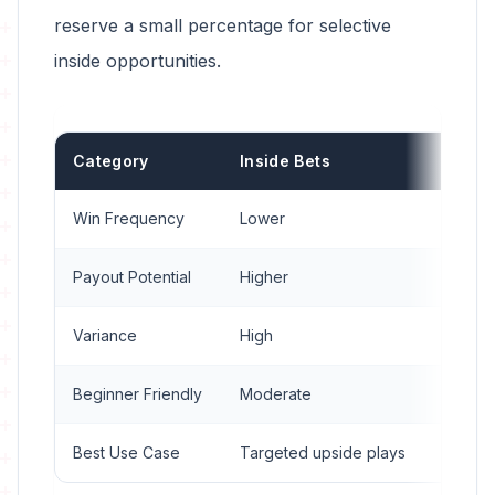
reserve a small percentage for selective
inside opportunities.
Category
Inside Bets
Outsi
Win Frequency
Lower
Higher
Payout Potential
Higher
Lower
Variance
High
Moder
Beginner Friendly
Moderate
High
Best Use Case
Targeted upside plays
Bankrol