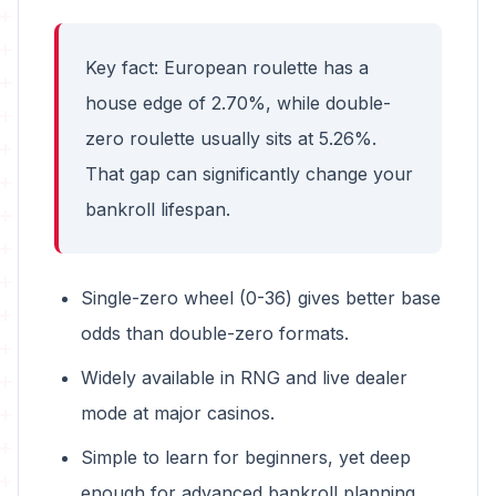
Key fact: European roulette has a
house edge of 2.70%, while double-
zero roulette usually sits at 5.26%.
That gap can significantly change your
bankroll lifespan.
Single-zero wheel (0-36) gives better base
odds than double-zero formats.
Widely available in RNG and live dealer
mode at major casinos.
Simple to learn for beginners, yet deep
enough for advanced bankroll planning.