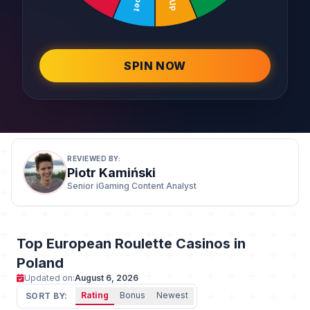
SPIN NOW
REVIEWED BY:
Piotr Kamiński
Senior iGaming Content Analyst
Top European Roulette Casinos in
Poland
Updated on:
August 6, 2026
Rating
Bonus
Newest
SORT BY: