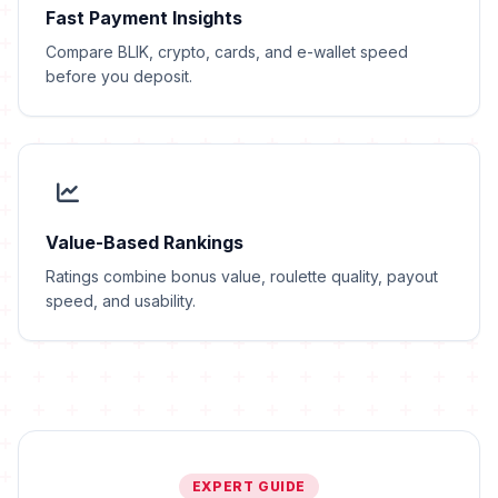
Fast Payment Insights
Compare BLIK, crypto, cards, and e-wallet speed
before you deposit.
Value-Based Rankings
Ratings combine bonus value, roulette quality, payout
speed, and usability.
EXPERT GUIDE