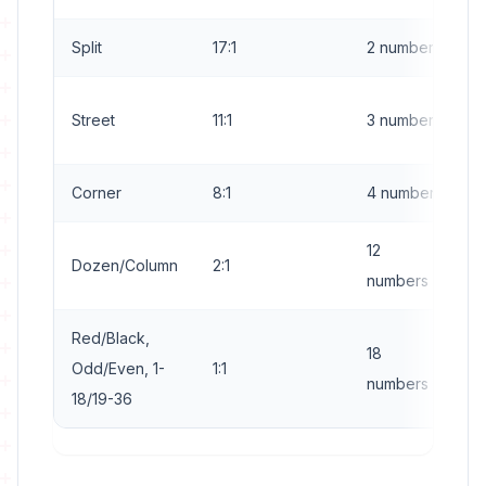
Split
17:1
2 numbers
Street
11:1
3 numbers
Corner
8:1
4 numbers
12
Dozen/Column
2:1
numbers
Red/Black,
18
Odd/Even, 1-
1:1
numbers
18/19-36